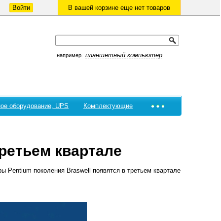
Войти
В вашей корзине еще нет товаров
:
планшетный компьютер
например
ое оборудование, UPS
Комплектующие
третьем квартале