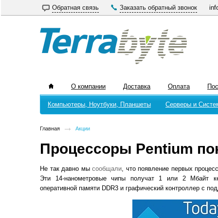
Обратная связь
Заказать обратный звонок
inf
О компании
Доставка
Оплата
По
Компьютеры, Ноутбуки, Планшеты
Серверы и Систе
Главная
Акции
Процессоры Pentium пок
Не так давно мы
сообщали
, что появление первых процесс
Эти 14-нанометровые чипы получат 1 или 2 Мбайт ке
оперативной памяти DDR3 и графический контроллер с подд