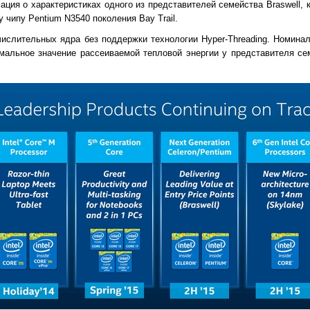
ация о характеристиках одного из представителей семейства Braswell,
чипу Pentium N3540 поколения Bay Trail.
ислительных ядра без поддержки технологии Hyper-Threading. Номинал
мальное значение рассеиваемой тепловой энергии у представителя сем