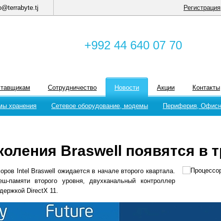
o@terrabyte.tj
Регистрация
+992 44 640 07 70
ставщикам
Сотрудничество
Новости
Акции
Контакты
мы хранения
Сетевое оборудование, модемы
Периферия, Офисн
оления Braswell появятся в 
оров Intel Braswell ожидается в начале второго квартала.
ш-памяти второго уровня, двухканальный контроллер
ержкой DirectX 11.