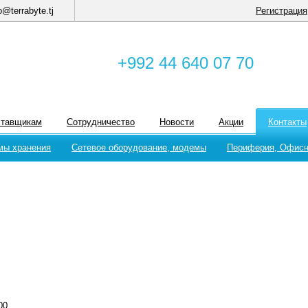
o@terrabyte.tj
Регистрация
+992 44 640 07 70
ставщикам
Сотрудничество
Новости
Акции
Контакты
мы хранения
Сетевое оборудование, модемы
Периферия, Офисн
00