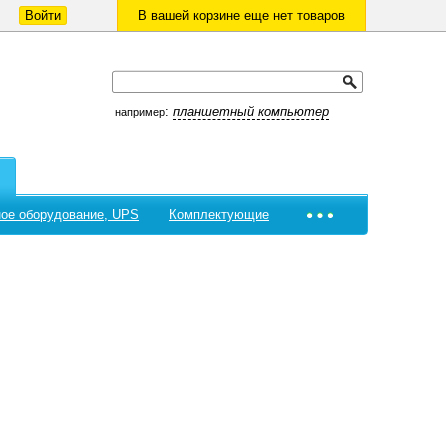
Войти
В вашей корзине еще нет товаров
:
планшетный компьютер
например
ое оборудование, UPS
Комплектующие