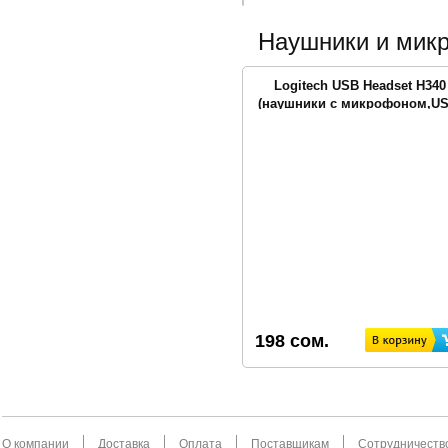
Наушники и мик
Logitech USB Headset H340
(наушники с микрофоном,US
<981-000475/508>
198 сом.
О компании
Доставка
Оплата
Поставщикам
Сотрудничеств