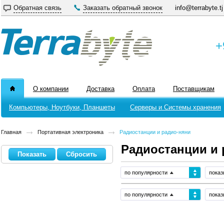
Обратная связь
Заказать обратный звонок
info@terrabyte.tj
+
О компании
Доставка
Оплата
Поставщикам
Компьютеры, Ноутбуки, Планшеты
Серверы и Системы хранения
Главная
Портативная электроника
Радиостанции и радио-няни
Радиостанции и 
по популярности
показ
по популярности
показ